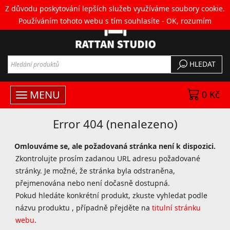
Z důvodu poskytování lepších služeb využíváme soubory cookie.
Používáním tohoto webu s tím souhlasíte -
OK, rozumím
HLEDAT
MENU
0 Kč
Error 404 (nenalezeno)
Omlouváme se, ale požadovaná stránka není k dispozici.
Zkontrolujte prosím zadanou URL adresu požadované
stránky. Je možné, že stránka byla odstraněna,
přejmenována nebo není dočasně dostupná.
Pokud hledáte konkrétní produkt, zkuste vyhledat podle
názvu produktu , případně přejděte na
titulní stránku
webu
.