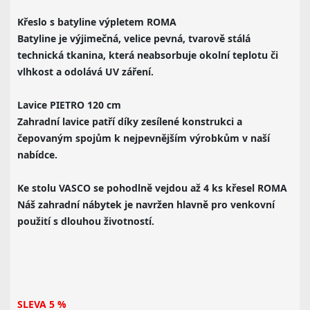
Křeslo s batyline výpletem ROMA
Batyline je výjimečná, velice pevná, tvarově stálá
technická tkanina, která neabsorbuje okolní teplotu či
vlhkost a odolává UV záření.
Lavice PIETRO 120 cm
Zahradní lavice patří díky zesílené konstrukci a
čepovaným spojům k nejpevnějším výrobkům v naší
nabídce.
Ke stolu VASCO se pohodlně vejdou až 4 ks křesel ROMA
Náš zahradní nábytek je navržen hlavně pro venkovní
použití s dlouhou životností.
SLEVA 5 %