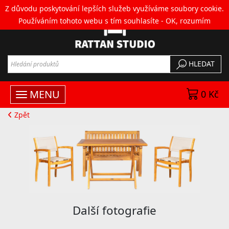
Z důvodu poskytování lepších služeb využíváme soubory cookie.
Používáním tohoto webu s tím souhlasíte -
OK, rozumím
HLEDAT
MENU
0 Kč
Zpět
Další fotografie