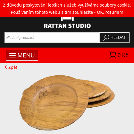
Z důvodu poskytování lepších služeb využíváme soubory cookie.
Používáním tohoto webu s tím souhlasíte -
OK, rozumím
HLEDAT
MENU
0 Kč
Zpět