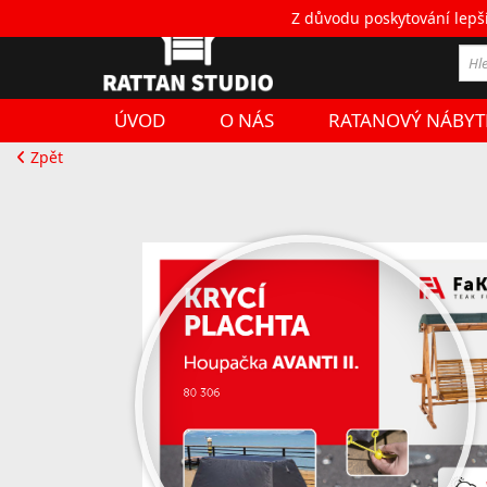
Z důvodu poskytování lepš
Ob
ÚVOD
O NÁS
RATANOVÝ NÁBYT
Zpět