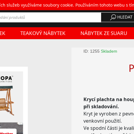
ích služeb využíváme soubory cookie. Používáním tohoto webu s tí
chodní podmínky
•
Doprava a platba
•
Kontakt
HLEDAT
EK
TEAKOVÝ NÁBYTEK
NÁBYTEK ZE SUARU
ID: 1255
Skladem
P
Krycí plachta na ho
při skladování.
Kryt je vyroben z pev
venkovní použití.
Ve spodní části je kval