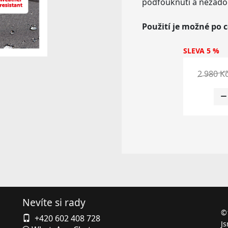
podfouknutí a nežádo
Použití je možné po c
SLEVA 5 %
2 980 K
Nevíte si rady
©
+420 602 408 728
Js