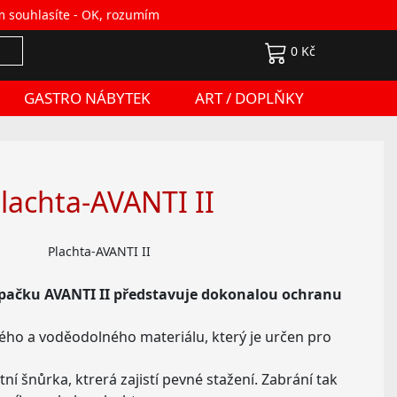
m souhlasíte -
OK, rozumím
Přihlášení
0 Kč
GASTRO NÁBYTEK
ART / DOPLŇKY
lachta-AVANTI II
Plachta-AVANTI II
upačku AVANTI II představuje dokonalou ochranu
ného a voděodolného materiálu, který je určen pro
itní šnůrka, ktrerá zajistí pevné stažení. Zabrání tak