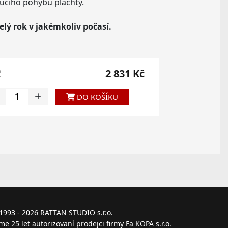
ucího pohybu plachty.
elý rok v jakémkoliv počasí.
2 831 Kč
č
DO KOŠÍKU
1993 - 2026
RATTAN STUDIO s.r.o.
me 25 let autorizovaní prodejci firmy Fa KOPA s.r.o.