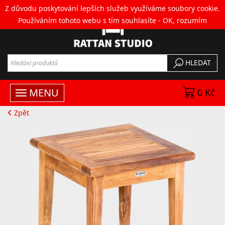
Z důvodu poskytování lepších služeb využíváme soubory cookie.
Používáním tohoto webu s tím souhlasíte -
OK, rozumím
HLEDAT
MENU
0 Kč
Zpět