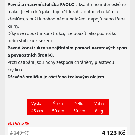
Pevná a masivní stolička PAOLO
z kvalitního indonéského
teaku. Je vhodná jako doplněk k zahradním lehátkům a
křeslům, slouží k pohodlnému odložení nápojů nebo třeba
knihy.
Díky své robustní konstrukci, lze použít jako podnožku
nebo stoličku k sezení.
Pevná konstrukce se zajištěním pomocí nerezových spon
a pevnostních šroubů.
Proti oštípání jsou nohy zespoda chráněny plastovou
krytkou.
Dřevěná stolička je ošetřena teakovým olejem.
Výška
Šířka
Délka
Váha
45 cm
50 cm
50 cm
8 kg
SLEVA 5 %
4 123 Kč
4 340 Kč