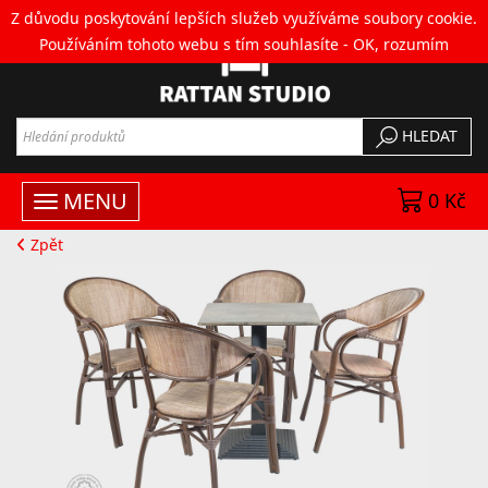
Z důvodu poskytování lepších služeb využíváme soubory cookie.
Používáním tohoto webu s tím souhlasíte -
OK, rozumím
HLEDAT
MENU
0 Kč
Zpět