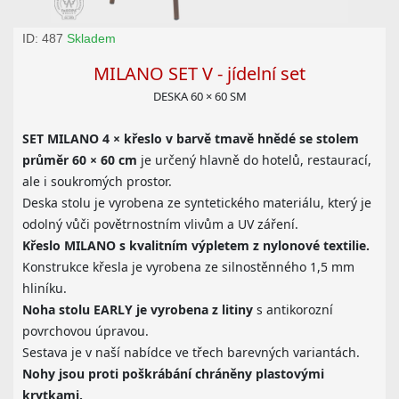
ID: 487
Skladem
MILANO SET V - jídelní set
DESKA 60 × 60 SM
SET MILANO 4 × křeslo v barvě tmavě hnědé se stolem
průměr 60 × 60 cm
je určený hlavně do hotelů, restaurací,
ale i soukromých prostor.
Deska stolu je vyrobena ze syntetického materiálu, který je
odolný vůči povětrnostním vlivům a UV záření.
Křeslo MILANO s kvalitním výpletem z nylonové textilie.
Konstrukce křesla je vyrobena ze silnostěnného 1,5 mm
hliníku.
Noha stolu EARLY je vyrobena z litiny
s antikorozní
povrchovou úpravou.
Sestava je v naší nabídce ve třech barevných variantách.
Nohy jsou proti poškrábání chráněny plastovými
krytkami.