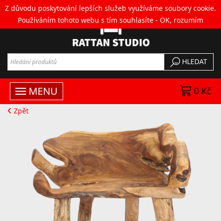
Z důvodu poskytování lepších služeb využíváme soubory cookie.
Používáním tohoto webu s tím souhlasíte -
OK, rozumím
HLEDAT
MENU
0 Kč
Zpět