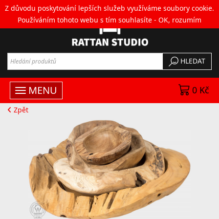
Z důvodu poskytování lepších služeb využíváme soubory cookie.
Používáním tohoto webu s tím souhlasíte -
OK, rozumím
HLEDAT
MENU
0 Kč
Zpět