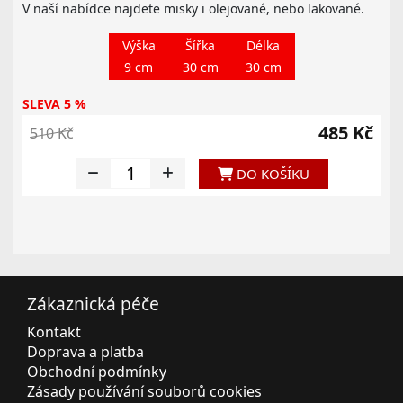
V naší nabídce najdete misky i olejované, nebo lakované.
Výška
Šířka
Délka
9 cm
30 cm
30 cm
SLEVA 5 %
485 Kč
510 Kč
DO KOŠÍKU
Zákaznická péče
Kontakt
Doprava a platba
Obchodní podmínky
Zásady používání souborů cookies