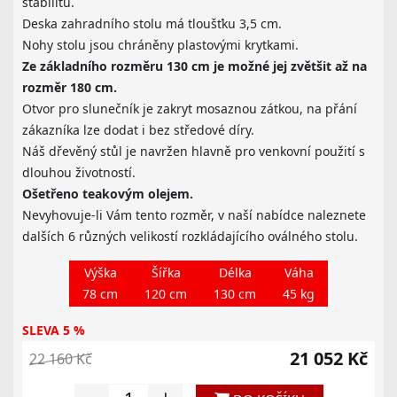
stabilitu.
Deska zahradního stolu má tloušťku 3,5 cm.
Nohy stolu jsou chráněny plastovými krytkami.
Ze základního rozměru 130 cm je možné jej zvětšit až na
rozměr 180 cm.
Otvor pro slunečník je zakryt mosaznou zátkou, na přání
zákazníka lze dodat i bez středové díry.
Náš dřevěný stůl je navržen hlavně pro venkovní použití s
dlouhou životností.
Ošetřeno teakovým olejem.
Nevyhovuje-li Vám tento rozměr, v naší nabídce naleznete
dalších 6 různých velikostí rozkládajícího oválného stolu.
Výška
Šířka
Délka
Váha
78 cm
120 cm
130 cm
45 kg
SLEVA 5 %
21 052 Kč
22 160 Kč