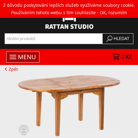
Z důvodu poskytování lepších služeb využíváme soubory cookie.
Používáním tohoto webu s tím souhlasíte -
OK, rozumím
HLEDAT
MENU
0 Kč
Zpět