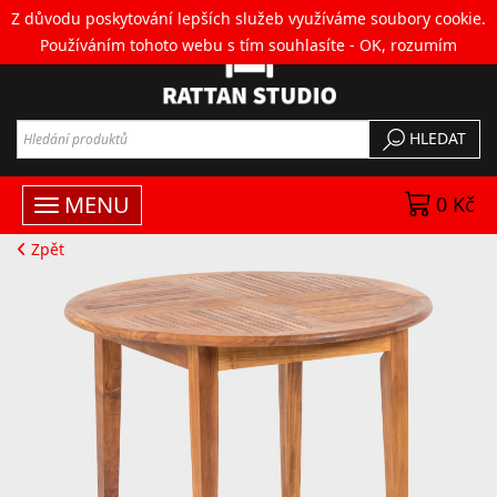
Z důvodu poskytování lepších služeb využíváme soubory cookie.
Používáním tohoto webu s tím souhlasíte -
OK, rozumím
HLEDAT
MENU
0 Kč
Zpět