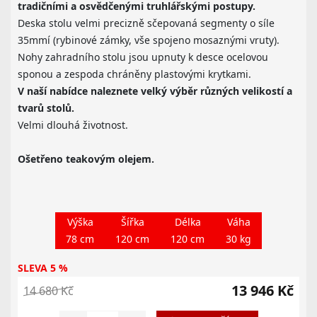
tradičními a osvědčenými truhlářskými postupy.
Deska stolu velmi precizně sčepovaná segmenty o síle
35mmí (rybinové zámky, vše spojeno mosaznými vruty).
Nohy zahradního stolu jsou upnuty k desce ocelovou
sponou a zespoda chráněny plastovými krytkami.
V naší nabídce naleznete velký výběr různých velikostí a
tvarů stolů.
Velmi dlouhá životnost.
Ošetřeno teakovým olejem.
Výška
Šířka
Délka
Váha
78 cm
120 cm
120 cm
30 kg
SLEVA 5 %
13 946 Kč
14 680 Kč