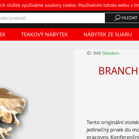
ích služeb využíváme soubory cookie. Používáním tohoto webu s tí
chodní podmínky
•
Doprava a platba
•
Kontakt
HLEDAT
EK
TEAKOVÝ NÁBYTEK
NÁBYTEK ZE SUARU
ID: 949
Skladem
BRANCH 8
Tento originální stole
jedinečný prvek do mo
pracovny. Konferenční