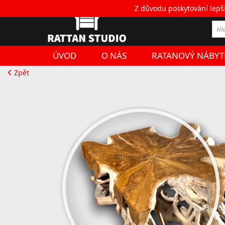
Z důvodu poskytování lepš
Ob
ÚVOD
O NÁS
RATANOVÝ NÁBYT
Zpět