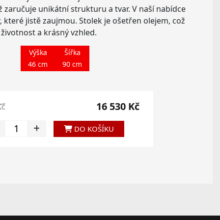
zaručuje unikátní strukturu a tvar. V naší nabídce
, které jistě zaujmou. Stolek je ošetřen olejem, což
 životnost a krásný vzhled.
Výška
Šířka
46 cm
90 cm
16 530 Kč
Kč
DO KOŠÍKU