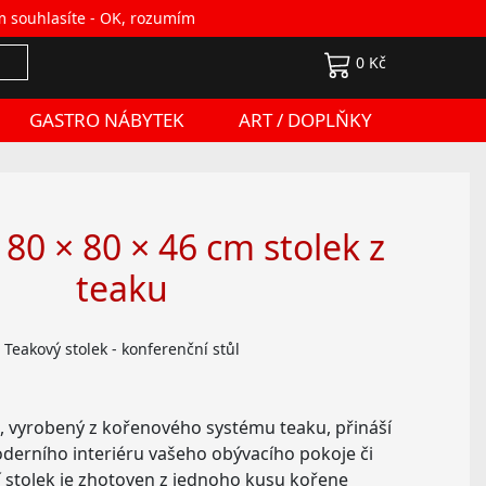
m souhlasíte -
OK, rozumím
Přihlášení
0 Kč
GASTRO NÁBYTEK
ART / DOPLŇKY
0 × 80 × 46 cm stolek z
teaku
Teakový stolek - konferenční stůl
k, vyrobený z kořenového systému teaku, přináší
derního interiéru vašeho obývacího pokoje či
 stolek je zhotoven z jednoho kusu kořene